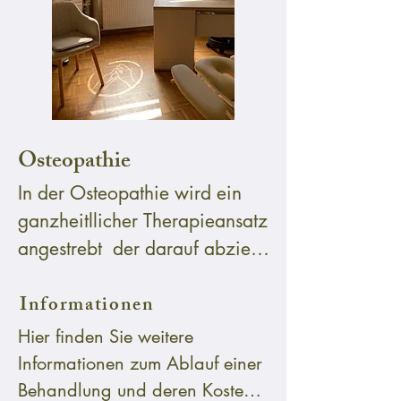
Osteopathie
In der Osteopathie wird ein 
ganzheitllicher Therapieansatz 
angestrebt  der darauf abzielt 
die Selbstheilungskräfte des 
Informationen
Körpers zu aktivieren. 
Basierend auf den drei Säulen 
Hier finden Sie weitere 
der Osteopathie - parietal, 
Informationen zum Ablauf einer 
visceral und craniosacral wird 
Behandlung und deren Kosten, 